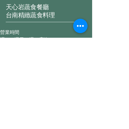
天心岩蔬食餐廳
台南精緻蔬食料理
營業時間
週二～週日，週一店休
午餐 11:30-14:00，晚餐 17:30-20:30
​全席桌菜週一~週日皆可預訂
06-2923161
a2923161@gmail.com
台南市南區萬年八街1號