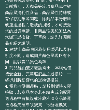
消費者保護法第 19 條，並不享有 7
天鑑賞期，因肉品等冷凍食品或生鮮
商品屬消耗性商品，商品屬性特殊或
有保存期限等問題，除商品本身瑕疵
或運送過程而造成的損毀，才可接受
您的退貨申請。非商品瑕疵恕無法為
您辦理退換貨。下單前，請先詳閱商
品介紹之說明。
2. 網站上商品會因為使用螢幕以及解
析度不同，造成圖片顏色呈現略有不
同，請以實品顏色為準。
3. 商品經由雙方確認寄出，本網站僅
接受全新、完整瑕疵品之退換貨，一
經拆封將影響您的退換貨權益。
4. 當您收受商品時，請於到貨時立即
檢驗，若商品本身若有缺失或宅配運
送過程中有損毀或冷藏冷凍商品於運
送過程失溫導致變質，欲辦理換貨，