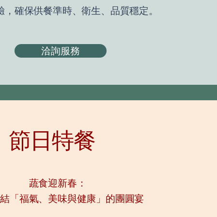
驗，確保供餐準時、衛生、品質穩定。
洽詢服務
節日特餐
蔬食迎新春：
集結「福氣、美味與健康」的團圓宴