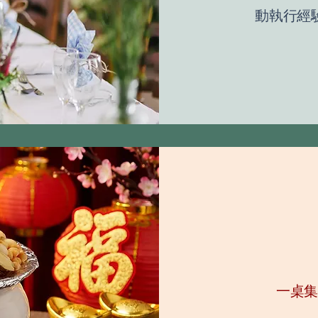
動執行經
一桌